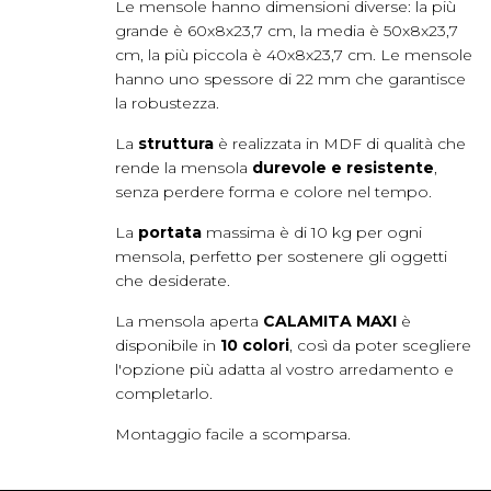
Le mensole hanno dimensioni diverse: la più
grande è 60x8x23,7 cm, la media è 50x8x23,7
cm, la più piccola è 40x8x23,7 cm. Le mensole
hanno uno spessore di 22 mm che garantisce
la robustezza.
La
struttura
è realizzata in MDF di qualità che
rende la mensola
durevole e resistente
,
senza perdere forma e colore nel tempo.
La
portata
massima è di 10 kg per ogni
mensola, perfetto per sostenere gli oggetti
che desiderate.
La mensola aperta
CALAMITA MAXI
è
disponibile in
10 colori
, così da poter scegliere
l'opzione più adatta al vostro arredamento e
completarlo.
Montaggio facile a scomparsa.