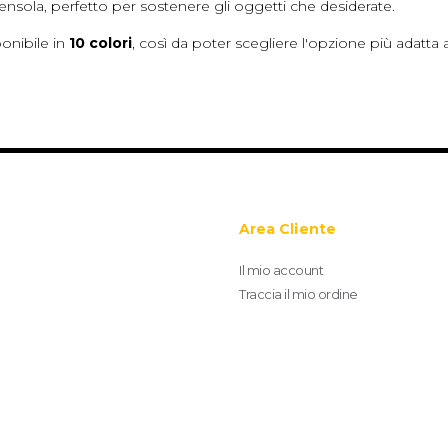
sola, perfetto per sostenere gli oggetti che desiderate.
onibile in
10 colori
, così da poter scegliere l'opzione più adatt
Area Cliente
Il mio account
Traccia il mio ordine