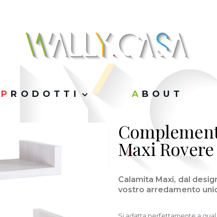
PRODOTTI
ABOUT
Complemento
Maxi Rovere
Calamita Maxi, dal desig
vostro arredamento uni
Si adatta perfettamente a quals