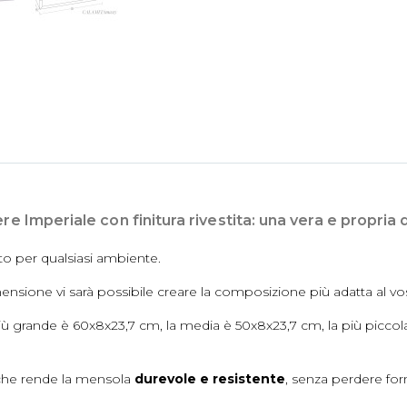
e Imperiale con finitura rivestita: una vera e propria 
to per qualsiasi ambiente.
nsione vi sarà possibile creare la composizione più adatta al vo
iù grande è 60x8x23,7 cm, la media è 50x8x23,7 cm, la più picc
à che rende la mensola
durevole e resistente
, senza perdere fo