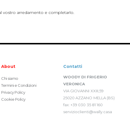
a al vostro arredamento e completarlo.
About
Contatti
WOODY DI FRIGERIO
Chi siamo
VERONICA
Termini e Condizioni
VIA GIOVANNI XXIII,59
Privacy Policy
25020 AZZANO MELLA (BS)
Cookie Policy
fax: +39 030 35 81 160
servizioclienti@wally.casa