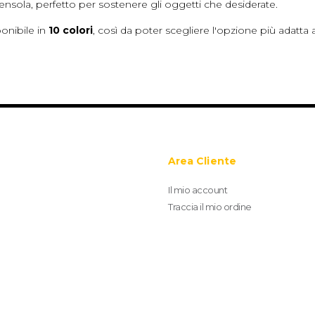
sola, perfetto per sostenere gli oggetti che desiderate.
onibile in
10 colori
, così da poter scegliere l'opzione più adatt
Area Cliente
Il mio account
Traccia il mio ordine