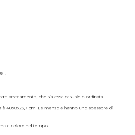
e .
stro arredamento, che sia essa casuale o ordinata.
ola è 40x8x23,7 cm. Le mensole hanno uno spessore di
rma e colore nel tempo.