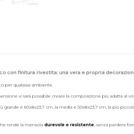
o con finitura rivestita: una vera e propria decorazion
to per qualsiasi ambiente.
nsione vi sarà possibile creare la composizione più adatta al vo
iù grande è 60x8x23,7 cm, la media è 50x8x23,7 cm, la più picc
à che rende la mensola
durevole e resistente
, senza perdere fo