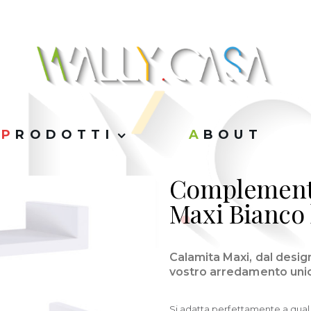
PRODOTTI
ABOUT
Complemento
Maxi Bianco
Calamita Maxi, dal desig
vostro arredamento uni
Si adatta perfettamente a quals