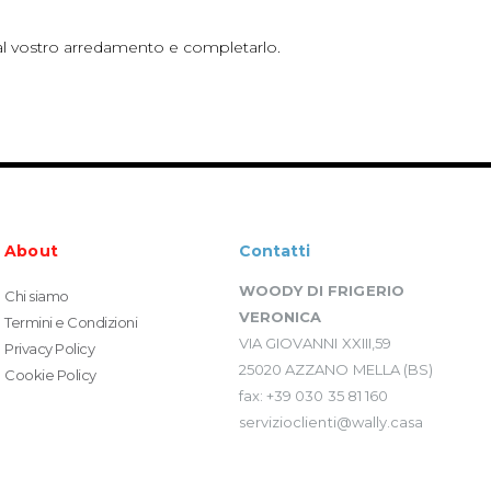
a al vostro arredamento e completarlo.
About
Contatti
WOODY DI FRIGERIO
Chi siamo
VERONICA
Termini e Condizioni
VIA GIOVANNI XXIII,59
Privacy Policy
25020 AZZANO MELLA (BS)
Cookie Policy
fax: +39 030 35 81 160
servizioclienti@wally.casa